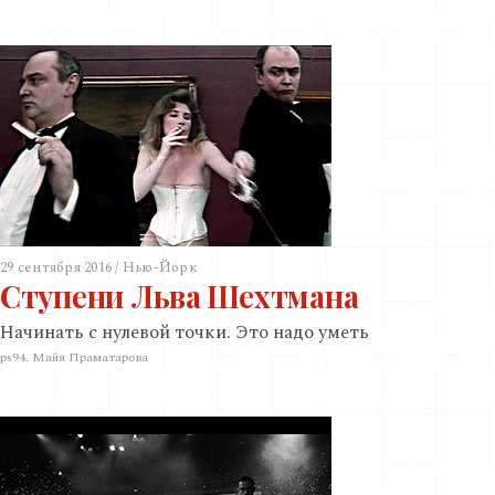
29 сентября 2016 / Нью-Йорк
Ступени Льва Шехтмана
Начинать с нулевой точки. Это надо уметь
ps94. Майя Праматарова