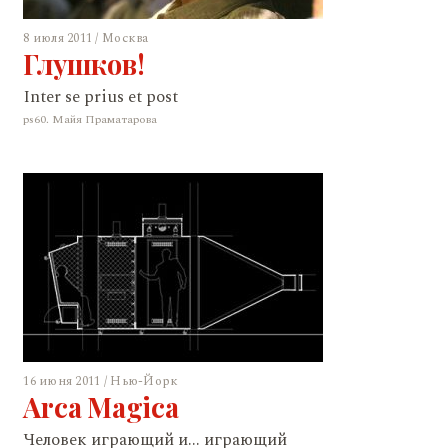
8 июля 2011 / Москва
Глушков!
Inter se prius et post
ps60. Майя Праматарова
16 июня 2011 / Нью-Йорк
Arca Magica
Человек играющий и... играющий