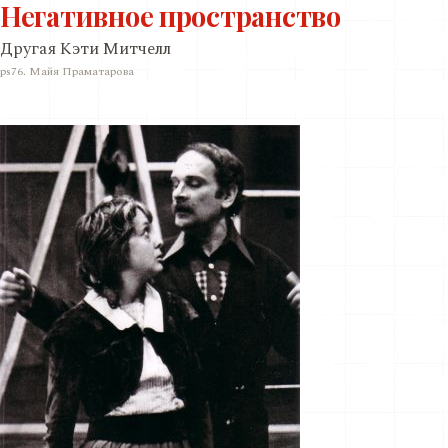
Негативное пространство
Другая Кэти Митчелл
ps76. Майя Праматарова