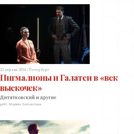
22 апреля 2014 / Петербург
Пигмалионы и Галатеи в «век
выскочек»
Дитятковский и другие
ps81. Марина Заболотняя