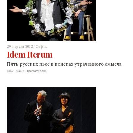
29 апреля 2012 / София
Idem Iterum
Пять русских пьес в поисках утраченного смыслa
ps67. Майя Праматарова