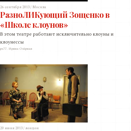
26 сентября 2013 / Москва
РазноЛИКующий Зощенко в
«Школе клоунов»
В этом театре работают исключительно клоуны и
клоунессы
ps77. Ирина Озёрная
20 июня 2013 / лондон