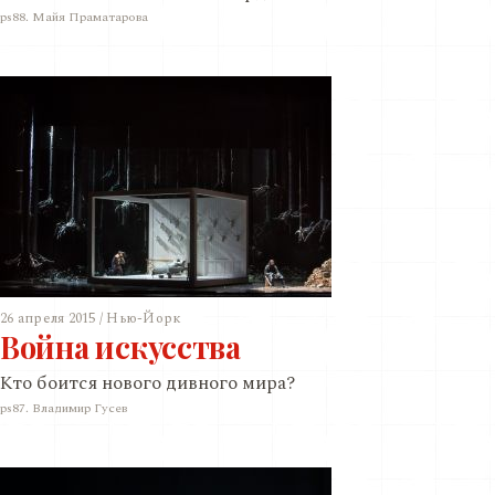
ps88. Майя Праматарова
26 апреля 2015 / Нью-Йорк
Война искусства
Кто боится нового дивного мира?
ps87. Владимир Гусев