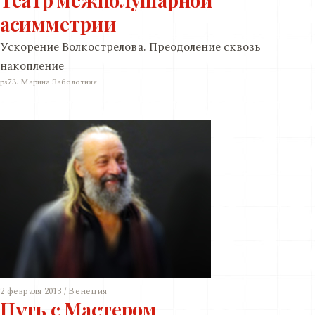
асимметрии
Ускорение Волкострелова. Преодоление сквозь
накопление
ps73. Марина Заболотняя
2 февраля 2013 / Венеция
Путь с Мастером