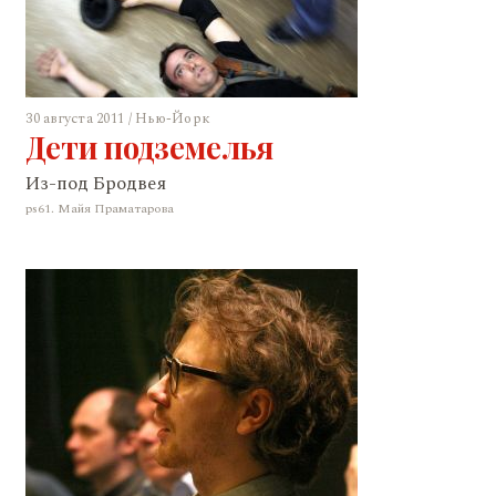
30 августа 2011 / Нью-Йорк
Дети подземелья
Из-под Бродвея
ps61. Майя Праматарова