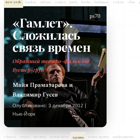
new york
london
milano
venice
paris
berlin
budapest
софия
sibiu
ps70
«Гамлет».
Сложилась
связь времен
Обратный театро-фильм от
Вустер-груп
Майя Праматарова
и
Владимир Гусев
|
Опубликовано:
3 декабря 2012
Нью-Йорк
ern dance
опера
мюзикл
новый цирк
новая драма
перформанс
драма