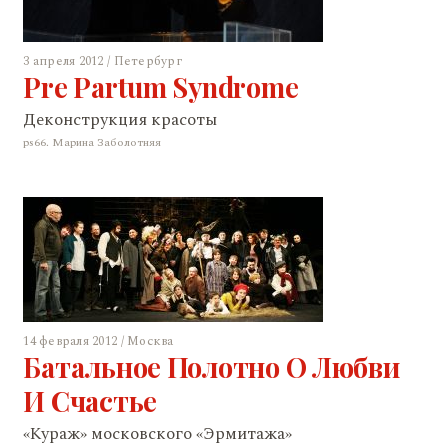
3 апреля 2012 / Петербург
Pre Partum Syndrome
Деконструкция красоты
ps66. Марина Заболотняя
14 февраля 2012 / Москва
Батальное Полотно О Любви
И Счастье
«Кураж» московского «Эрмитажа»