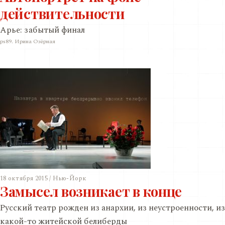
действительности
Арье: забытый финал
ps89. Ирина Озёрная
18 октября 2015 / Нью-Йорк
Замысел возникает в конце
Русский театр рожден из анархии, из неустроенности, из
какой-то житейской белиберды