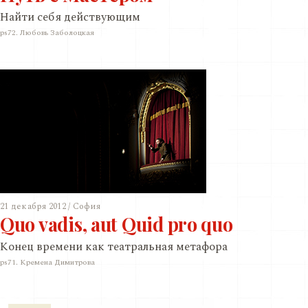
Найти себя действующим
ps72. Любовь Заболоцкая
21 декабря 2012 / София
Quo vadis, aut Quid pro quo
Конец времени как театральная метафора
ps71. Кремена Димитрова