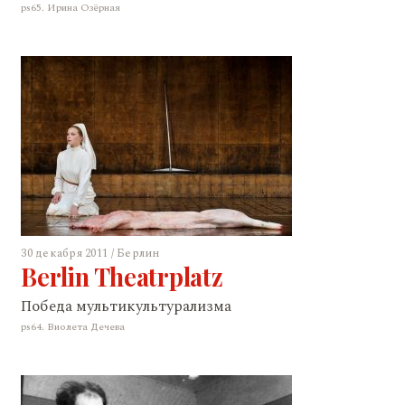
ps65. Ирина Озёрная
30 декабря 2011 / Берлин
Berlin Theatrplatz
Победа мультикультурализма
ps64. Виолета Дечева