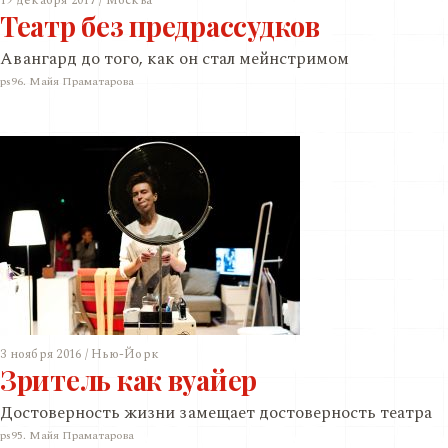
19 декабря 2017 / Москва
Театр без предрассудков
Авангард до того, как он стал мейнстримом
ps96. Майя Праматарова
3 ноября 2016 / Нью-Йорк
Зритель как вуайер
Достоверность жизни замещает достоверность театра
ps95. Майя Праматарова