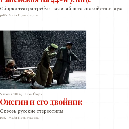
Сборка театра требует величайшего спокойствия духа
ps83. Майя Праматарова
5 июня 2014 / Нью-Йорк
Онегин и его двойник
Сквозь русские стереотипы
ps82. Майя Праматарова