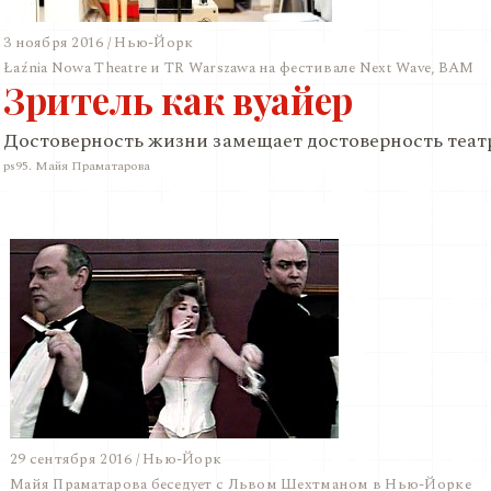
3 ноября 2016 / Нью-Йорк
Łaźnia Nowa Theatre и TR Warszawa на фестивале Next Wave, BAM
Зритель как вуайер
Достоверность жизни замещает достоверность теат
ps95. Майя Праматарова
29 сентября 2016 / Нью-Йорк
Майя Праматарова беседует с Львом Шехтманом в Нью-Йорке