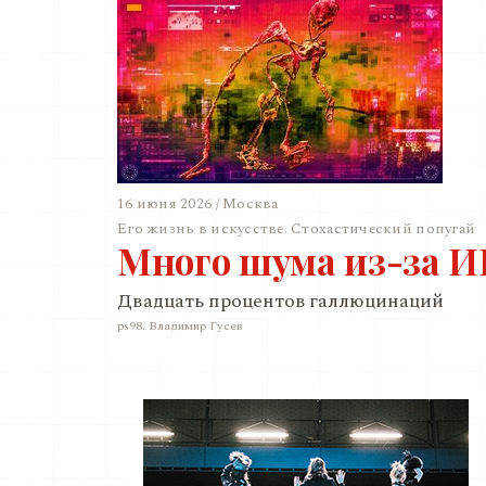
16 июня 2026 / Москва
Его жизнь в искусстве. Стохастический попугай
Много шума из-за 
Двадцать процентов галлюцинаций
ps98. Владимир Гусев