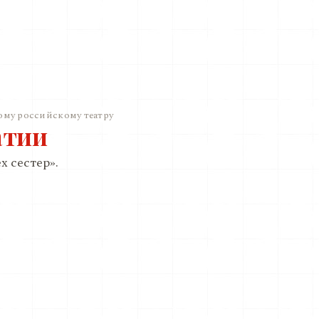
ому российскому театру
атии
х сестер».