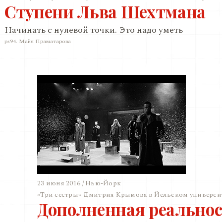
Ступени Льва Шехтмана
Начинать с нулевой точки. Это надо уметь
ps94. Майя Праматарова
23 июня 2016 / Нью-Йорк
«Три сестры» Дмитрия Крымова в Йельском универси
Дополненная реальнос