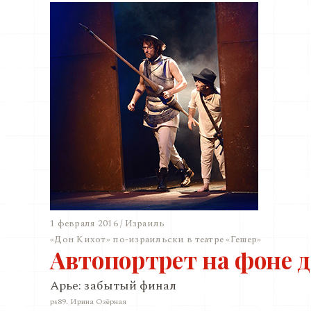
1 февраля 2016 / Израиль
«Дон Кихот» по-израильски в театре «Гешер»
Автопортрет на фоне 
Арье: забытый финал
ps89. Ирина Озёрная