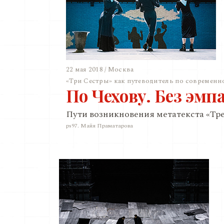
22 мая 2018 / Москва
«Три Сестры» как путеводитель по современн
По Чехову. Без эмп
Пути возникновения метатекста «Тре
ps97. Майя Праматарова