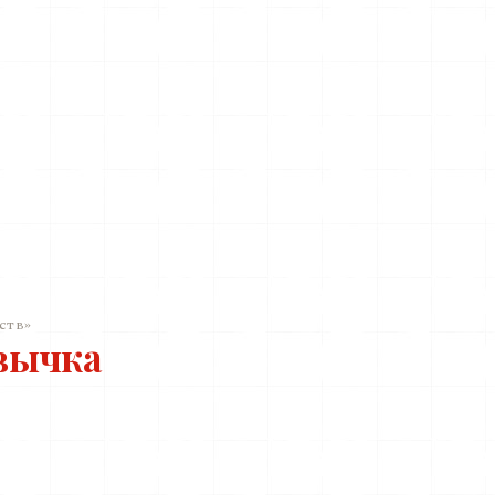
ств»
вычка