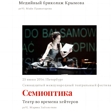
Медийный бриколаж Крымова
ps93. Майя Праматарова
23 июня 2016 / Петербург
Семнадцатый международный театральный фестивал
Семиоптика
Театр во времена хейтеров
ps92. Марина Заболотняя