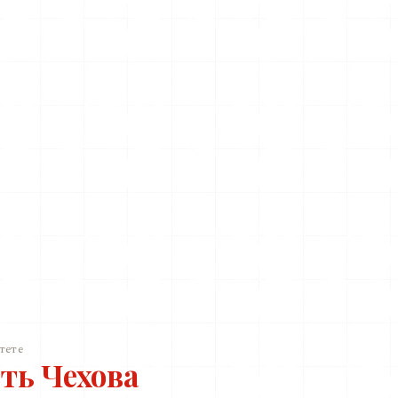
тете
ть Чехова