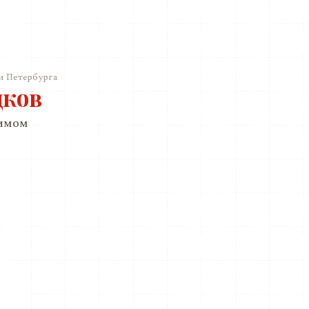
и Петербурга
дков
римом