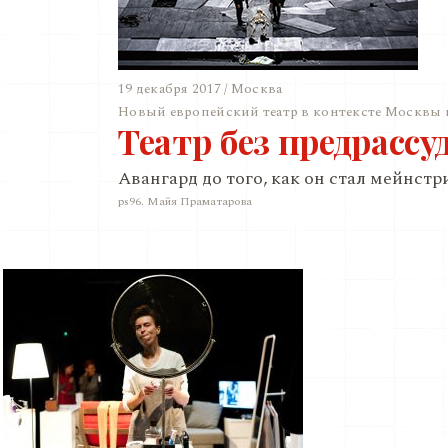
19 декабря 2017 / Москва
Новый европейский театр в контексте Москвы 
Театр без предрассу
Авангард до того, как он стал мейнст
ps96. Майя Праматарова