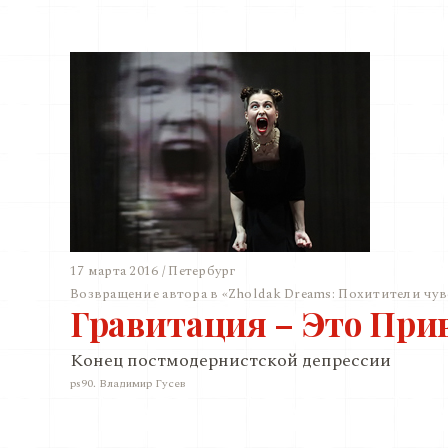
17 марта 2016 / Петербург
Возвращение автора в «Zholdak Dreams: Похитители чув
Гравитация – Это При
Конец постмодернистской депрессии
ps90. Владимир Гусев