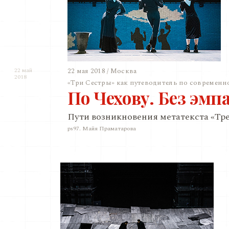
22 мая 2018 / Москва
22 май
2018
«Три Сестры» как путеводитель по современн
По Чехову. Без эмп
Пути возникновения метатекста «Тре
ps97. Майя Праматарова