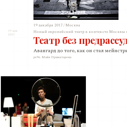
19 декабря 2017 / Москва
19 дек
Новый европейский театр в контексте Москвы 
2017
Театр без предрассу
Авангард до того, как он стал мейнст
ps96. Майя Праматарова