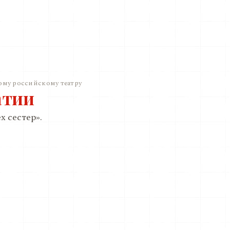
ому российскому театру
атии
х сестер».