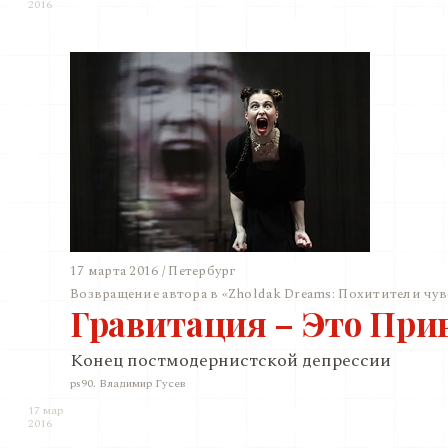
2016
17 марта 2016 / Петербург
Возвращение автора в «Zholdak Dreams: Похитители чув
Гравитация – Это При
Конец постмодернистской депрессии
ps90. Владимир Гусев
17 мар
2016