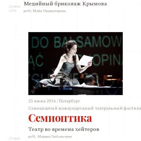
Медийный бриколаж Крымова
23 июн
2016
ps93. Майя Праматарова
23 июня 2016 / Петербург
Семнадцатый международный театральный фестивал
Семиоптика
Театр во времена хейтеров
ps92. Марина Заболотняя
23 июн