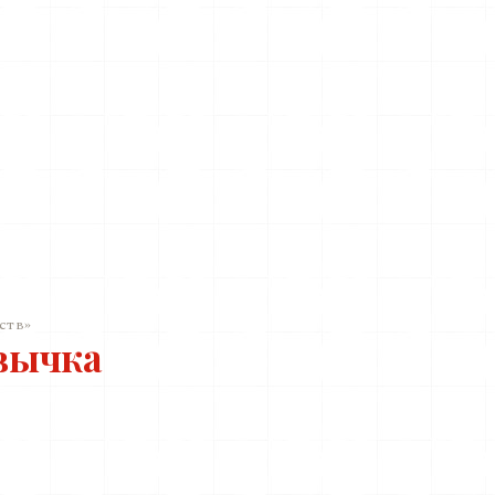
ств»
вычка