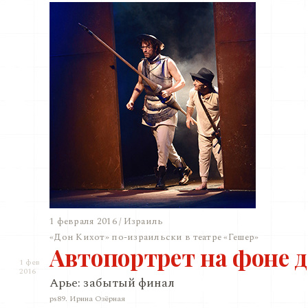
1 февраля 2016 / Израиль
«Дон Кихот» по-израильски в театре «Гешер»
Автопортрет на фоне 
1 фев
2016
Арье: забытый финал
ps89. Ирина Озёрная