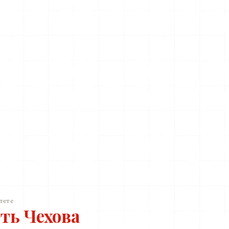
тете
ть Чехова