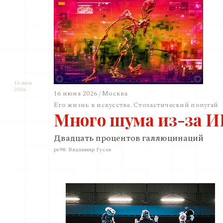
16 июн
2026
16 июня 2026 / Москва
Его жизнь в искусстве. Стохастический попугай
Много шума из-за 
Двадцать процентов галлюцинаций
ps98. Владимир Гусев