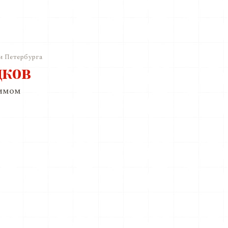
и Петербурга
дков
римом