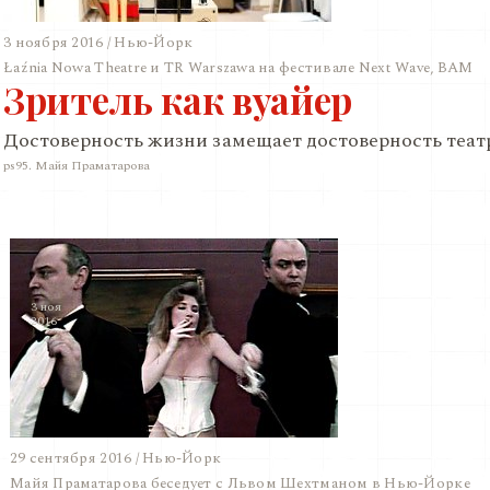
3 ноября 2016 / Нью-Йорк
Łaźnia Nowa Theatre и TR Warszawa на фестивале Next Wave, BAM
Зритель как вуайер
Достоверность жизни замещает достоверность теат
ps95. Майя Праматарова
3 ноя
2016
29 сентября 2016 / Нью-Йорк
Майя Праматарова беседует с Львом Шехтманом в Нью-Йорке