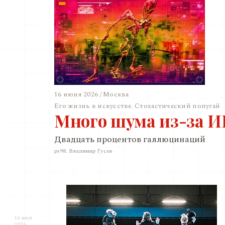
16 июня 2026 / Москва
Его жизнь в искусстве. Стохастический попугай
Много шума из-за 
Двадцать процентов галлюцинаций
ps98. Владимир Гусев
16 июн
2026