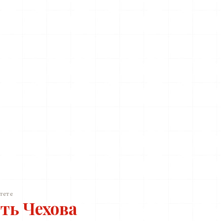
тете
ть Чехова