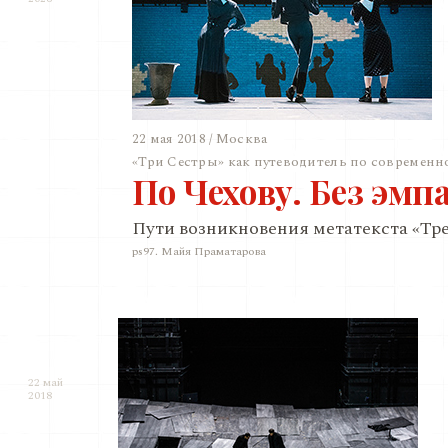
22 мая 2018 / Москва
«Три Сестры» как путеводитель по современн
По Чехову. Без эмп
Пути возникновения метатекста «Тре
ps97. Майя Праматарова
22 май
2018