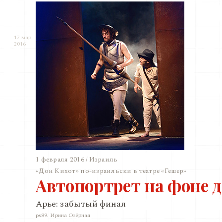
17 мар
2016
1 февраля 2016 / Израиль
«Дон Кихот» по-израильски в театре «Гешер»
Автопортрет на фоне 
Арье: забытый финал
ps89. Ирина Озёрная