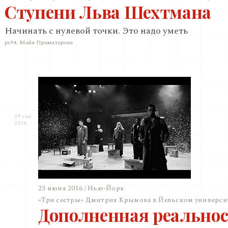
Ступени Льва Шехтмана
Начинать с нулевой точки. Это надо уметь
ps94. Майя Праматарова
29 сен
2016
23 июня 2016 / Нью-Йорк
«Три сестры» Дмитрия Крымова в Йельском универси
Дополненная реальнос