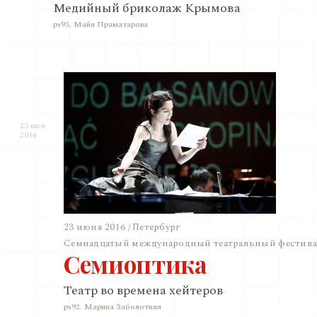
Медийный бриколаж Крымова
ps93. Майя Праматарова
23 июн
2016
23 июня 2016 / Петербург
Семнадцатый международный театральный фестивал
Семиоптика
Театр во времена хейтеров
ps92. Марина Заболотняя