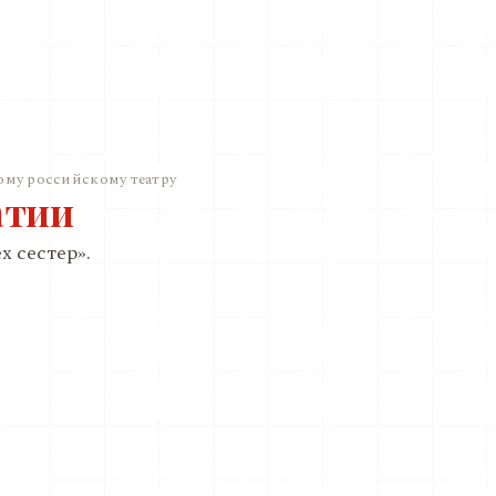
ому российскому театру
атии
х сестер».