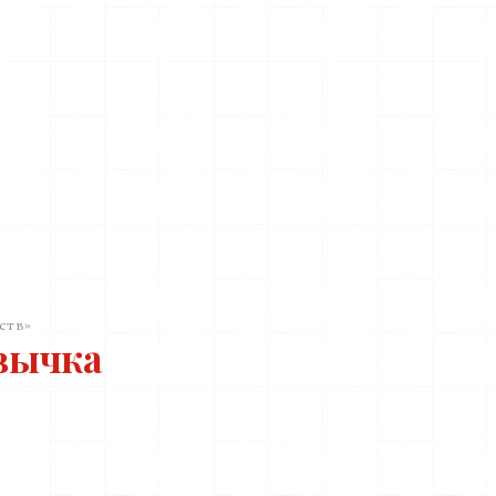
ств»
вычка