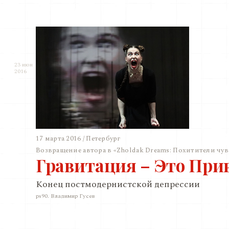
23 июн
2016
17 марта 2016 / Петербург
Возвращение автора в «Zholdak Dreams: Похитители чув
Гравитация – Это При
Конец постмодернистской депрессии
ps90. Владимир Гусев