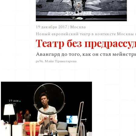
19 декабря 2017 / Москва
Новый европейский театр в контексте Москвы 
Театр без предрассу
Авангард до того, как он стал мейнст
ps96. Майя Праматарова
19 дек
2017