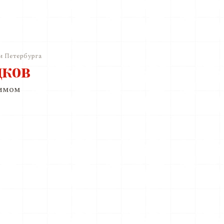
и Петербурга
дков
римом