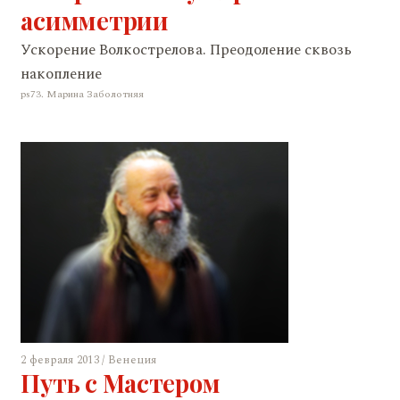
асимметрии
Ускорение Волкострелова. Преодоление сквозь
накопление
ps73. Марина Заболотняя
2 февраля 2013 / Венеция
Путь с Мастером