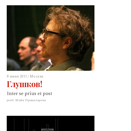
8 июля 2011 / Москва
Глушков!
Inter se prius et post
ps60. Майя Праматарова