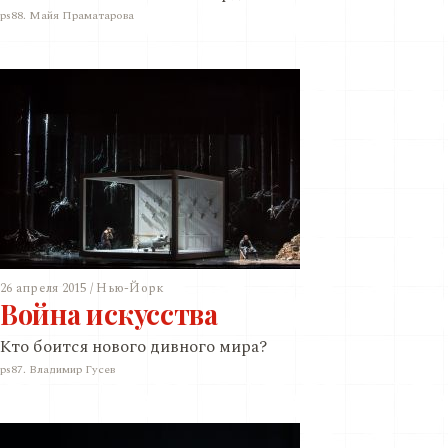
ps88. Майя Праматарова
26 апреля 2015 / Нью-Йорк
Война искусства
Кто боится нового дивного мира?
ps87. Владимир Гусев