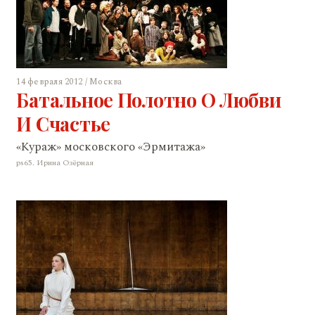
14 февраля 2012 / Москва
Батальное Полотно О Любви
И Счастье
«Кураж» московского «Эрмитажа»
ps65. Ирина Озёрная