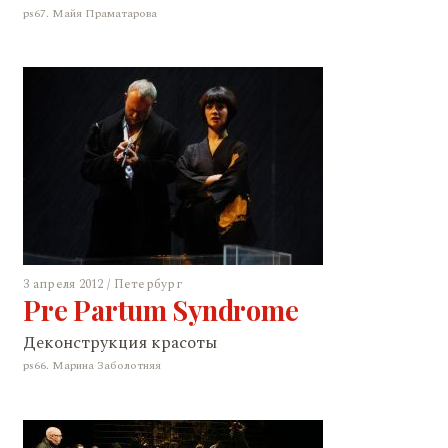
ps67. Майя Праматарова
3 апреля 2012 / Петербург
Pre Partum Syndrome
Деконструкция красоты
ps66. Марина Заболотняя