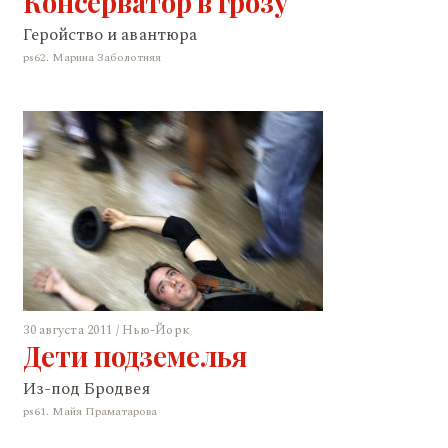
Консерватор в грозу
Геройство и авантюра
ps62. Марина Заболотняя
30 августа 2011 / Нью-Йорк
Дети подземелья
Из-под Бродвея
ps61. Майя Праматарова