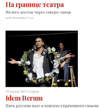
На границе театра
На юго-восток через северо-запад
ps68. Владимир Гусев
29 апреля 2012 / София
Idem Iterum
Пять русских пьес в поисках утраченного смыслa