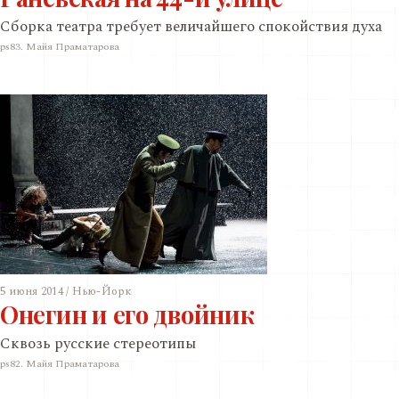
Сборка театра требует величайшего спокойствия духа
ps83. Майя Праматарова
5 июня 2014 / Нью-Йорк
Онегин и его двойник
Сквозь русские стереотипы
ps82. Майя Праматарова