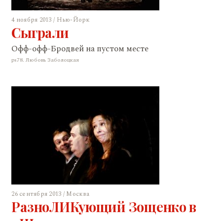
4 ноября 2013 / Нью-Йорк
Сыграли
Офф-офф-Бродвей на пустом месте
ps78. Любовь Заболоцкая
26 сентября 2013 / Москва
РазноЛИКующий Зощенко в