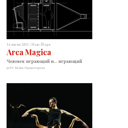
16 июня 2011 / Нью-Йорк
Arca Magica
Человек играющий и... играющий
ps59. Майя Праматарова