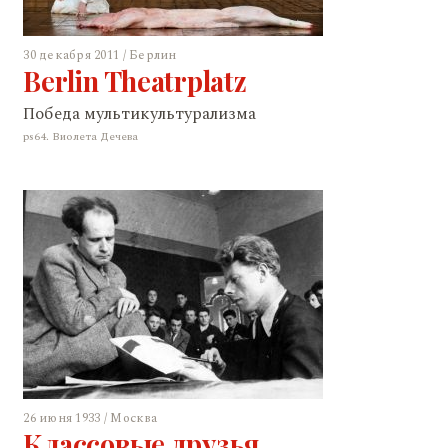
30 декабря 2011 / Берлин
Berlin Theatrplatz
Победа мультикультурализма
ps64. Виолета Дечева
26 июня 1933 / Москва
Классовые друзья