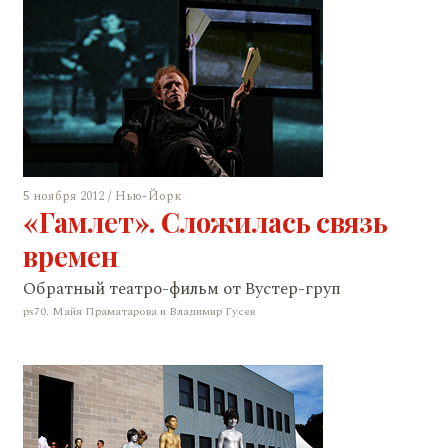
5 ноября 2012 / Нью-Йорк
«Гамлет». Сложилась связь
времен
Обратный театро-фильм от Вустер-груп
ps70. Майя Праматарова и Владимир Гусев