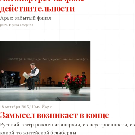
действительности
Арье: забытый финал
ps89. Ирина Озёрная
18 октября 2015 / Нью-Йорк
Замысел возникает в конце
Русский театр рожден из анархии, из неустроенности, из
какой-то житейской белиберды