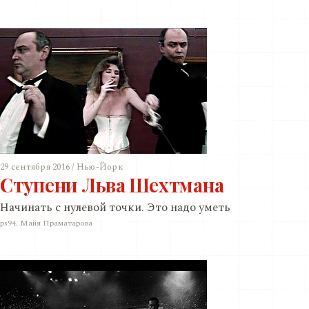
29 сентября 2016 / Нью-Йорк
Ступени Льва Шехтмана
Начинать с нулевой точки. Это надо уметь
ps94. Майя Праматарова