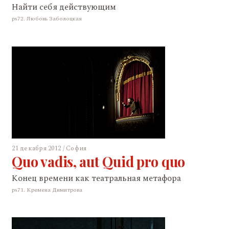
Найти себя действующим
ps72. Любовь Заболоцкая
21 декабря 2012 / София
Quo vadis, aut Quid pro quo
Конец времени как театральная метафора
ps71. Кремена Димитрова