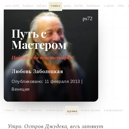
new york
london
milano
venice
paris
berlin
budapest
софия
sibiu
ps72
Путь с
Мастером
Найти себя действующим
Любовь Заболоцкая
|
Опубликовано:
11 февраля 2013
Венеция
ern dance
опера
мюзикл
новый цирк
новая драма
перформанс
драма
Утро. Остров Джудека, весь затянут