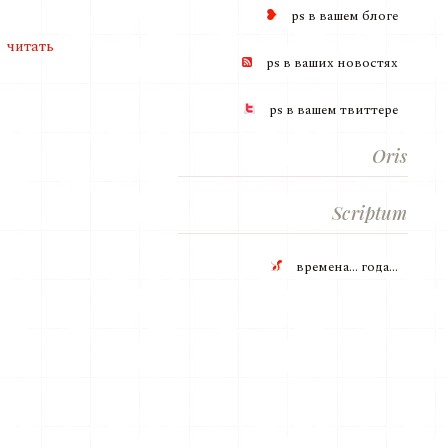
ps в вашем блогe
читать
ps в ваших новостях
ps в вашем твиттере
Oris
Scriptum
времена... года...