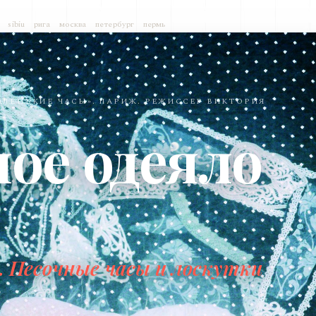
sibiu
рига
москва
петербург
пермь
АЛЕНЬКИЕ ЧАСЫ». ПАРИЖ. РЕЖИССЕР ВИКТОРИЯ
ое одеяло
. Песочные часы и лоскутки