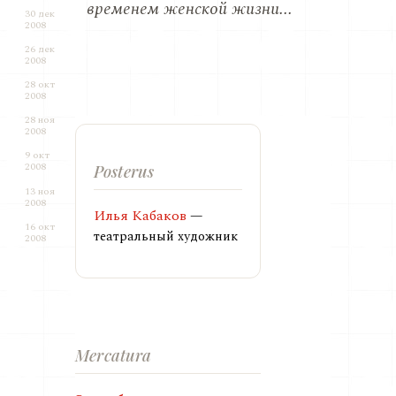
временем женской жизни...
30 дек
2008
26 дек
2008
28 окт
2008
28 ноя
2008
9 окт
2008
Posterus
13 ноя
2008
Илья Кабаков
—
16 окт
театральный художник
2008
Mercatura