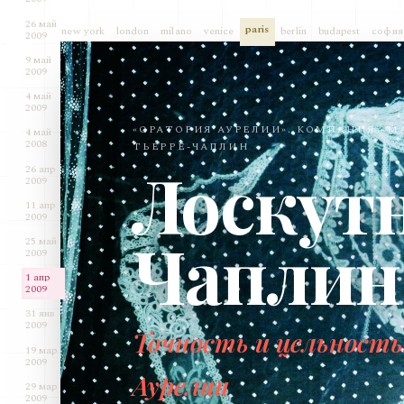
26 май
paris
new york
london
milano
venice
berlin
budapest
софия
2009
9 май
2009
4 май
2009
«ОРАТОРИЯ АУРЕЛИИ». КОМПАНИЯ «М
4 май
2008
ТЬЕРРЕ-ЧАПЛИН
Лоскутн
26 апр
2009
11 апр
2009
Чаплин
25 май
2009
1 апр
2009
31 янв
2009
Точность и цельность
19 мар
2009
Аурелии
29 мар
2009