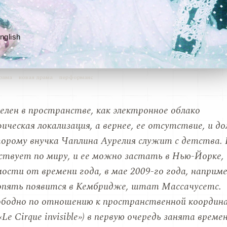
nglish
рама
новая драма
перформанс
лен в пространстве, как электронное облако
ическая локализация, а вернее, ее отсутствие, и д
торому внучка Чаплина Аурелия служит с детства. 
ствует по миру, и ее можно застать в Нью-Йорке,
ости от времени года, в мае 2009-го года, наприме
е опять появится в Кембридже, штат Массачусетс.
ободно по отношению к пространственной координ
e Cirque invisible») в первую очередь занята времен