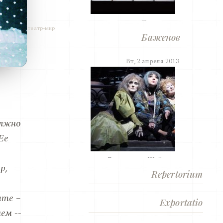
«Травиата».
театр-мир
Баженов
Вт, 2 апреля 2013
олжно
Ее
«Безумная из Шайо»....
р,
Repertorium
ате –
Exportatio
ем --