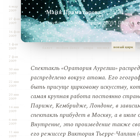
6 мар
2009
Майя Праматарова
27 фев
|
|
Опубликовано:
5 апреля 2009
Париж
e
2009
16 фев
2009
1 фев
новый цирк
балет
modern dance
опера
мюзикл
д
2009
7 фев
2009
Спектакль «Оратория Аурелии» распреде
30 янв
2009
распределено вокруг атома. Его географ
22 янв
быть присуще цирковому искусству, ко
2009
20 янв
самая крупная работа постоянно стран
2009
Париже, Кембридже, Лондоне, в зависим
14 янв
2009
спектакль прибудет в Москву, а в июл
6 янв
Внутренне, это произведение также св
2009
его режиссер Виктория Тьерре-Чаплин («L
11 янв
2009