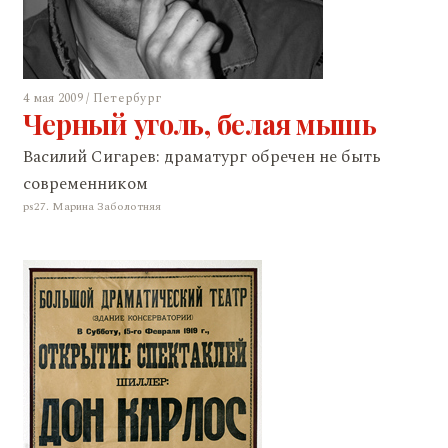
4 мая 2009 / Петербург
Черный уголь, белая мышь
Василий Сигарев: драматург обречен не быть
современником
ps27. Марина Заболотняя