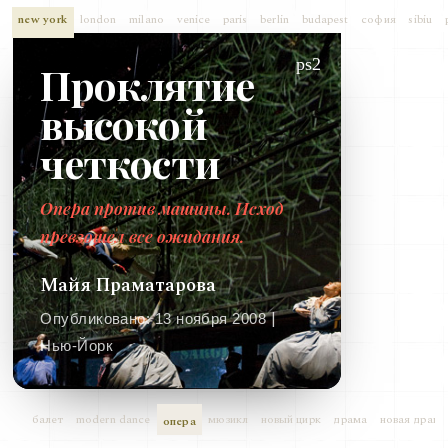
new york
london
milano
venice
paris
berlin
budapest
софия
sibiu
ps2
Проклятие
высокой
четкости
Опера против машины. Исход
превзошел все ожидания.
Майя Праматарова
|
Опубликовано:
13 ноября 2008
Нью-Йорк
балет
modern dance
мюзикл
новый цирк
драма
новая драма
опера