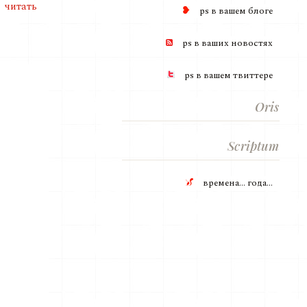
читать
ps в вашем блогe
ps в ваших новостях
ps в вашем твиттере
Oris
Scriptum
времена... года...