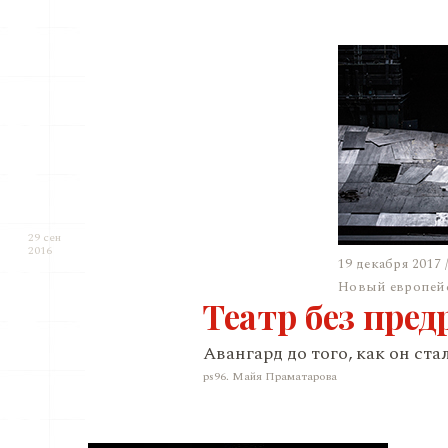
29 сен
2016
19 декабря 2017 
Новый европейс
Театр без пред
Авангард до того, как он ст
ps96. Майя Праматарова