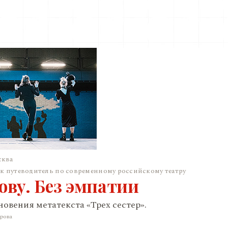
сква
ак путеводитель по современному российскому театру
ову. Без эмпатии
овения метатекста «Трех сестер».
рова