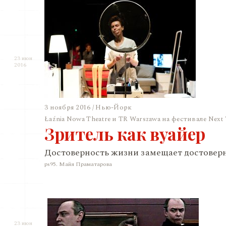
23 июн
2016
3 ноября 2016 / Нью-Йорк
Łaźnia Nowa Theatre и TR Warszawa на фестивале Next
Зритель как вуайер
Достоверность жизни замещает достоверн
ps95. Майя Праматарова
23 июн