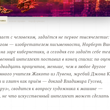
рама
новая драма
перформанс
лает с человеком, задаётся не первое тысячелетие:
 богом — изобретателем письменности, Норберт Ви
 на заре кибернетики, а сегодня его задаёт себе т
венный интеллект поставил в конец списка: по оцен
двадцать процентов, меньше, чем в любое другое
енного учителя Жакото из Лувена, жребий Джона 
 и глитч как приём — доклад Владимира Гусева,
руз», сводится к вопросу художника к машине —
, не что искусственный интеллект может сделать 