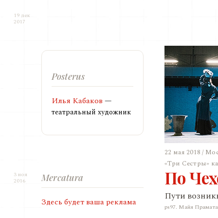
19 дек
2017
Posterus
Илья Кабаков
—
театральный художник
22 мая 2018 / Мо
«Три Сестры» к
По Чех
3 ноя
Mercatura
2016
Пути возникн
Здесь будет ваша реклама
ps97. Майя Прамата