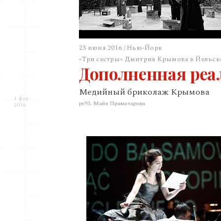
23 июня 2016 / Нью-Йорк
«Три сестры» Дмитрия Крымова в Йельск
Дополненная реа
Медийный бриколаж Крымова
1 фев
ps93. Майя Праматарова
2016