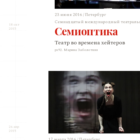
23 июня 2016 / Петербург
Семнадцатый международный театральн
18 окт
Семиоптика
2015
Театр во времена хейтеров
ps92. Марина Заболотняя
26 апр
2015
17 марта 2016 / Петербург