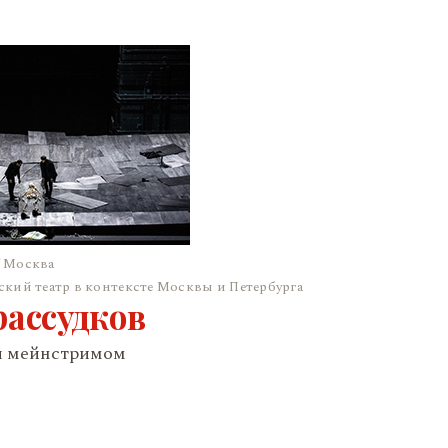
/ Москва
кий театр в контексте Москвы и Петербурга
рассудков
ал мейнстримом