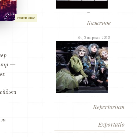
«Травиата».
театр-мир
Баженов
Вт, 2 апреля 2013
нер
еатр —
ке
Кейджа
«Безумная из Шайо»....
Repertorium
за
Exportatio