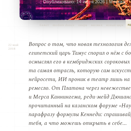
|
Опубликовано:
14 июля 2026
Москва
д
балет
modern dance
опера
мюзикл
новый цирк
Вопрос о том, что новая технология де
22 май
2018
египетский царь Тамус спорил о нём с
осмыслял его в кембриджских сороковых
та самая отрасль, которую сам искусст
нейросети, ИИ проник в театр лишь на 
ремесло. От Платона через невежеств
и Мерса Каннингема, реди-мейд Дюшана
прочитанный на казанском форуме «Нау
парафразу формулы Кеннеди: спрашивай
тебя, а что можешь открыть в себе...