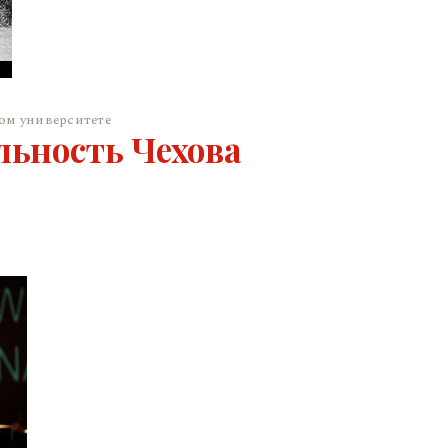
ом университете
льность Чехова