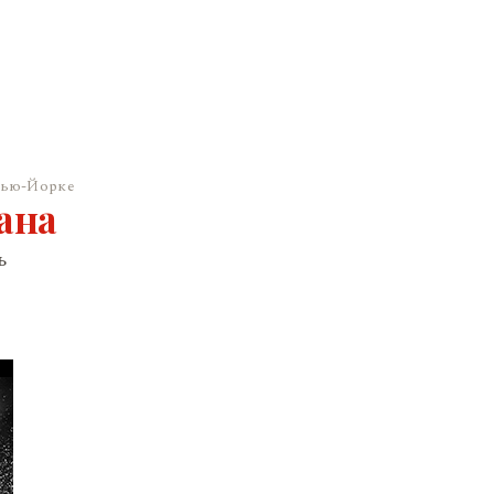
Нью-Йорке
ана
ь