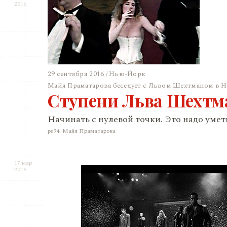
2016
29 сентября 2016 / Нью-Йорк
Майя Праматарова беседует с Львом Шехтманом в 
Ступени Льва Шехтм
Начинать с нулевой точки. Это надо умет
ps94. Майя Праматарова
17 мар
2016