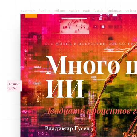
new york
london
milano
venice
paris
berlin
budapest
софия
ЕГО ЖИЗНЬ В ИСКУССТВЕ. СТОХАСТИ
Много 
ИИ
16 июн
2026
Двадцать процентов 
Владимир Гусев