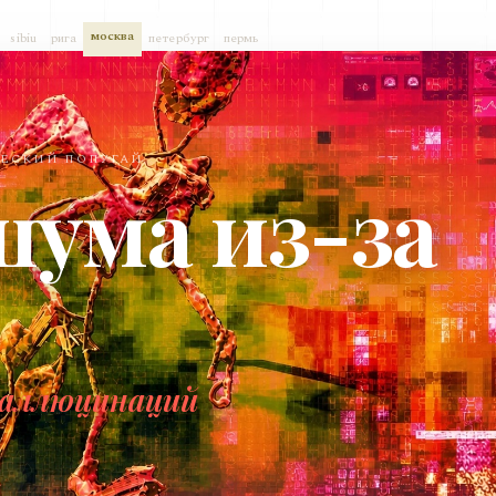
москва
sibiu
рига
петербург
пермь
ЧЕСКИЙ ПОПУГАЙ
шума из-за
галлюцинаций