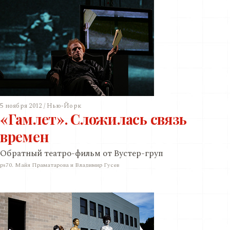
5 ноября 2012 / Нью-Йорк
«Гамлет». Сложилась связь
времен
Обратный театро-фильм от Вустер-груп
ps70. Майя Праматарова и Владимир Гусев