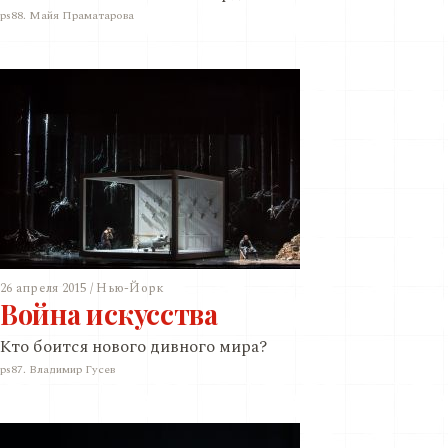
ps88. Майя Праматарова
26 апреля 2015 / Нью-Йорк
Война искусства
Кто боится нового дивного мира?
ps87. Владимир Гусев