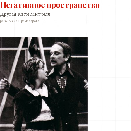
Негативное пространство
Другая Кэти Митчелл
ps76. Майя Праматарова