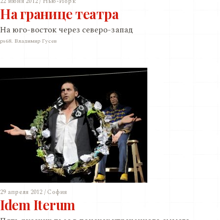
22 июня 2012 / Нью-Йорк
На границе театра
На юго-восток через северо-запад
ps68. Владимир Гусев
29 апреля 2012 / София
Idem Iterum