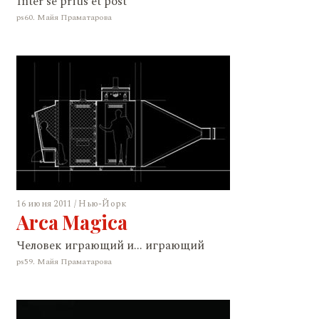
Inter se prius et post
ps60. Майя Праматарова
16 июня 2011 / Нью-Йорк
Arca Magica
Человек играющий и... играющий
ps59. Майя Праматарова