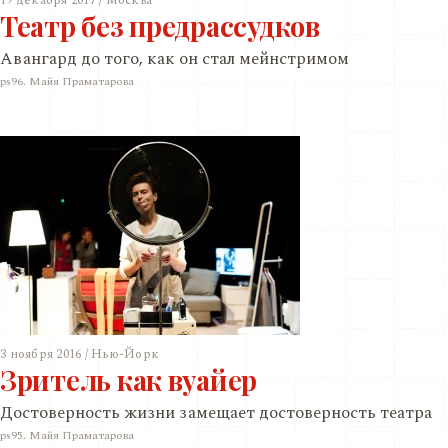
19 декабря 2017 / Москва
Театр без предрассудков
Авангард до того, как он стал мейнстримом
ps96. Майя Праматарова
3 ноября 2016 / Нью-Йорк
Зритель как вуайер
Достоверность жизни замещает достоверность театра
ps95. Майя Праматарова