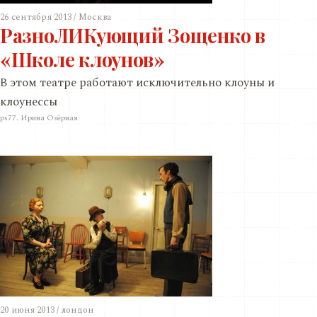
26 сентября 2013 / Москва
РазноЛИКующий Зощенко в
«Школе клоунов»
В этом театре работают исключительно клоуны и
клоунессы
ps77. Ирина Озёрная
20 июня 2013 / лондон