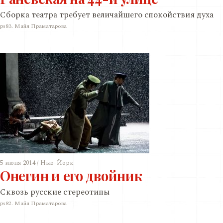
Сборка театра требует величайшего спокойствия духа
ps83. Майя Праматарова
5 июня 2014 / Нью-Йорк
Онегин и его двойник
Сквозь русские стереотипы
ps82. Майя Праматарова