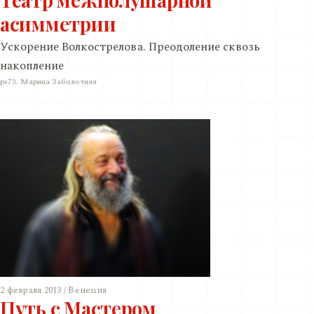
асимметрии
Ускорение Волкострелова. Преодоление сквозь
накопление
ps73. Марина Заболотняя
2 февраля 2013 / Венеция
Путь с Мастером