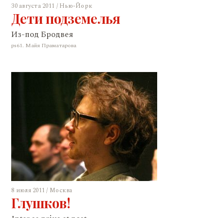
30 августа 2011 / Нью-Йорк
Дети подземелья
Из-под Бродвея
ps61. Майя Праматарова
8 июля 2011 / Москва
Глушков!