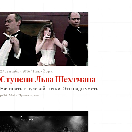
29 сентября 2016 / Нью-Йорк
Ступени Льва Шехтмана
Начинать с нулевой точки. Это надо уметь
ps94. Майя Праматарова