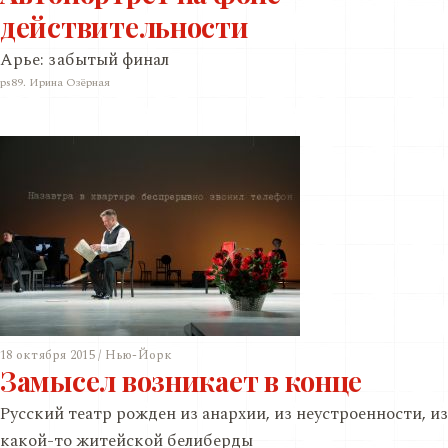
действительности
Арье: забытый финал
ps89. Ирина Озёрная
18 октября 2015 / Нью-Йорк
Замысел возникает в конце
Русский театр рожден из анархии, из неустроенности, из
какой-то житейской белиберды