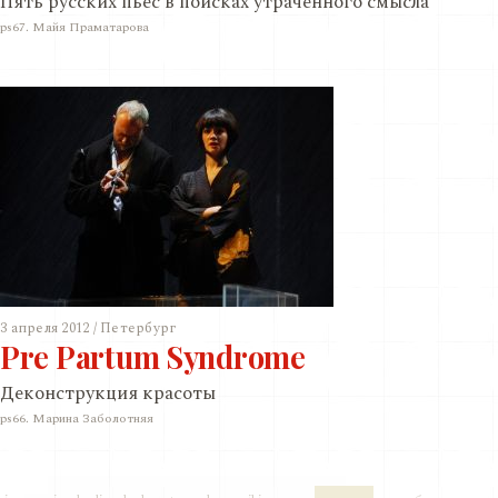
Пять русских пьес в поисках утраченного смыслa
ps67. Майя Праматарова
3 апреля 2012 / Петербург
Pre Partum Syndrome
Деконструкция красоты
ps66. Марина Заболотняя