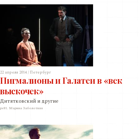
22 апреля 2014 / Петербург
Пигмалионы и Галатеи в «век
выскочек»
Дитятковский и другие
ps81. Марина Заболотняя