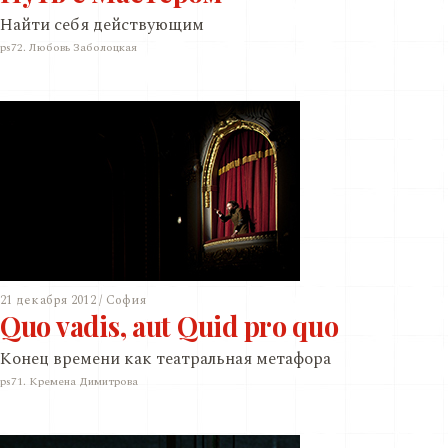
Найти себя действующим
ps72. Любовь Заболоцкая
21 декабря 2012 / София
Quo vadis, aut Quid pro quo
Конец времени как театральная метафора
ps71. Кремена Димитрова