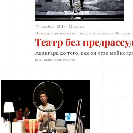
19 декабря 2017 / Москва
Новый европейский театр в контексте Москвы 
Театр без предрассу
Авангард до того, как он стал мейнст
ps96. Майя Праматарова