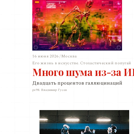
16 июня 2026 / Москва
Его жизнь в искусстве. Стохастический попугай
Много шума из-за 
Двадцать процентов галлюцинаций
ps98. Владимир Гусев