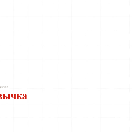
ств»
вычка