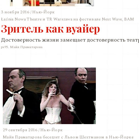
3 ноября 2016 / Нью-Йорк
Łaźnia Nowa Theatre и TR Warszawa на фестивале Next Wave, BAM
Зритель как вуайер
Достоверность жизни замещает достоверность теат
ps95. Майя Праматарова
29 сентября 2016 / Нью-Йорк
Майя Праматарова беседует с Львом Шехтманом в Нью-Йорке