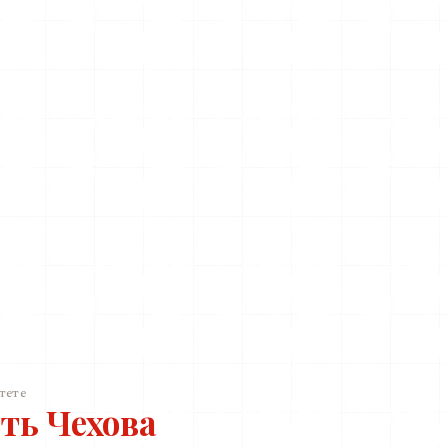
тете
ть Чехова