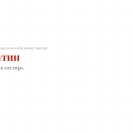
ому российскому театру
атии
х сестер».