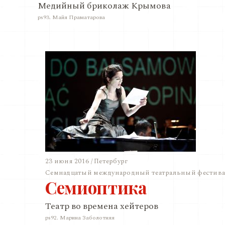
Медийный бриколаж Крымова
ps93. Майя Праматарова
23 июня 2016 / Петербург
Семнадцатый международный театральный фестивал
Семиоптика
Театр во времена хейтеров
ps92. Марина Заболотняя