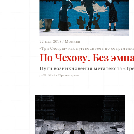
22 мая 2018 / Москва
«Три Сестры» как путеводитель по современн
По Чехову. Без эмп
Пути возникновения метатекста «Тре
ps97. Майя Праматарова