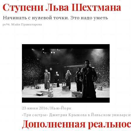
Ступени Льва Шехтмана
Начинать с нулевой точки. Это надо уметь
ps94. Майя Праматарова
23 июня 2016 / Нью-Йорк
«Три сестры» Дмитрия Крымова в Йельском универси
Дополненная реальнос