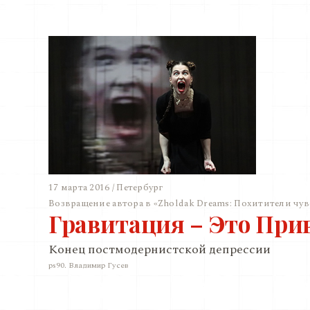
17 марта 2016 / Петербург
Возвращение автора в «Zholdak Dreams: Похитители чув
Гравитация – Это При
Конец постмодернистской депрессии
ps90. Владимир Гусев