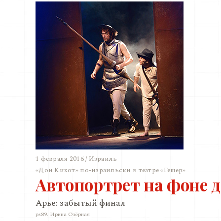
1 февраля 2016 / Израиль
«Дон Кихот» по-израильски в театре «Гешер»
Автопортрет на фоне 
Арье: забытый финал
ps89. Ирина Озёрная