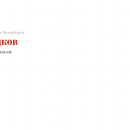
и Петербурга
дков
римом