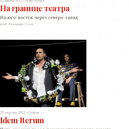
22 июня 2012 / Нью-Йорк
На границе театра
На юго-восток через северо-запад
ps68. Владимир Гусев
29 апреля 2012 / София
Idem Iterum