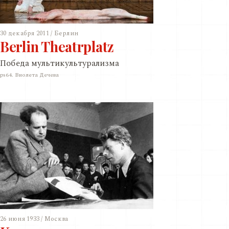
30 декабря 2011 / Берлин
Berlin Theatrplatz
Победа мультикультурализма
ps64. Виолета Дечева
26 июня 1933 / Москва