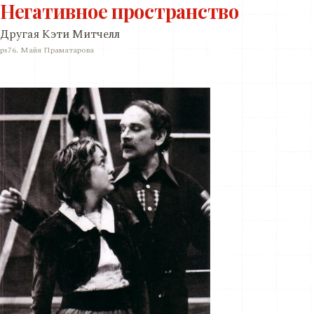
Негативное пространство
Другая Кэти Митчелл
ps76. Майя Праматарова