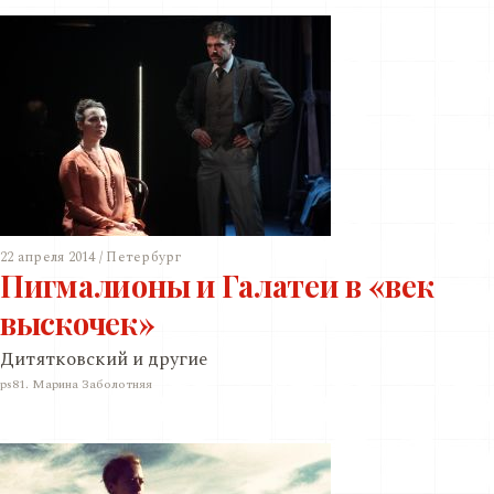
22 апреля 2014 / Петербург
Пигмалионы и Галатеи в «век
выскочек»
Дитятковский и другие
ps81. Марина Заболотняя