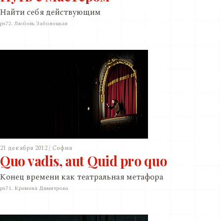
Найти себя действующим
ps72. Любовь Заболоцкая
21 декабря 2012 / София
Quo vadis, aut Quid pro quo
Конец времени как театральная метафора
ps71. Кремена Димитрова