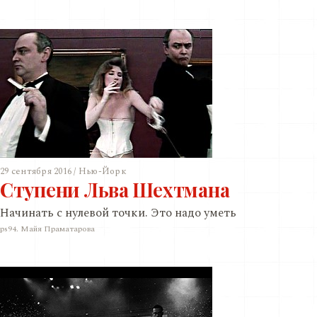
29 сентября 2016 / Нью-Йорк
Ступени Льва Шехтмана
Начинать с нулевой точки. Это надо уметь
ps94. Майя Праматарова