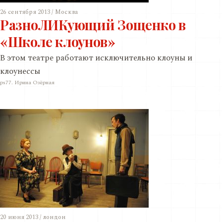
26 сентября 2013 / Москва
РазноЛИКующий Зощенко в
«Школе клоунов»
В этом театре работают исключительно клоуны и
клоунессы
ps77. Ирина Озёрная
20 июня 2013 / лондон