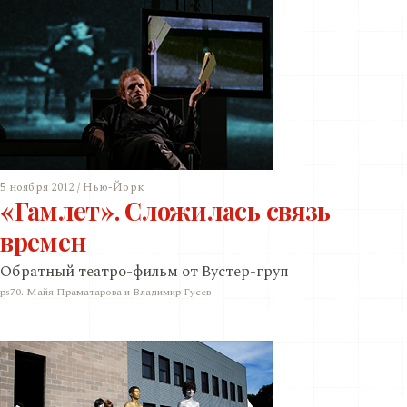
5 ноября 2012 / Нью-Йорк
«Гамлет». Сложилась связь
времен
Обратный театро-фильм от Вустер-груп
ps70. Майя Праматарова и Владимир Гусев