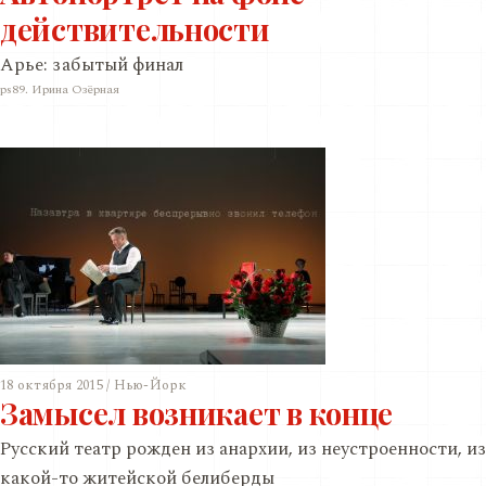
действительности
Арье: забытый финал
ps89. Ирина Озёрная
18 октября 2015 / Нью-Йорк
Замысел возникает в конце
Русский театр рожден из анархии, из неустроенности, из
какой-то житейской белиберды