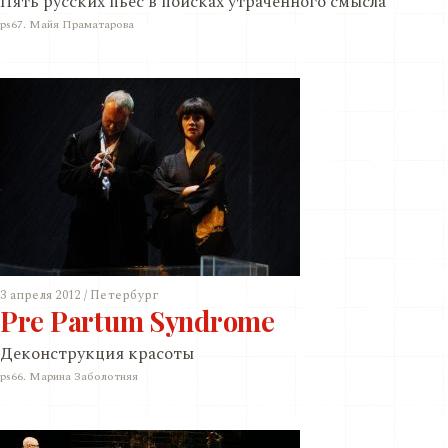
Пять русских пьес в поисках утраченного смыслa
ps67. Майя Праматарова
3 апреля 2012 / Петербург
Pre Partum Syndrome
Деконструкция красоты
ps66. Марина Заболотняя