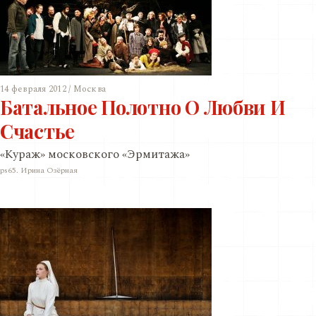
14 февраля 2012 / Москва
Батальное Полотно О Любви И
Счастье
«Кураж» московского «Эрмитажа»
ps65. Ирина Озёрная