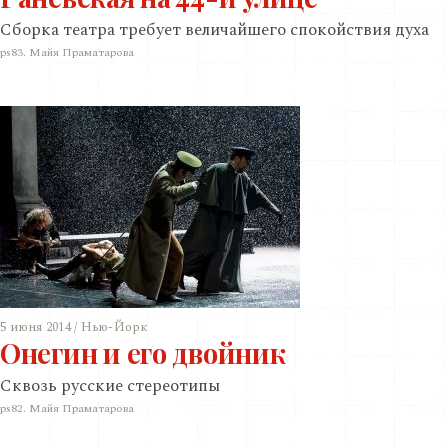
Сборка театра требует величайшего спокойствия духа
ps83. Майя Праматарова
5 июня 2014 / Нью-Йорк
Онегин и его двойник
Сквозь русские стереотипы
ps82. Майя Праматарова