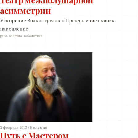
асимметрии
Ускорение Волкострелова. Преодоление сквозь
накопление
ps73. Марина Заболотняя
2 февраля 2013 / Венеция
Путь с Мастером