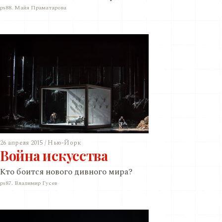
ps88. Майя Праматарова
26 апреля 2015 / Нью-Йорк
Война искусства
Кто боится нового дивного мира?
ps87. Владимир Гусев