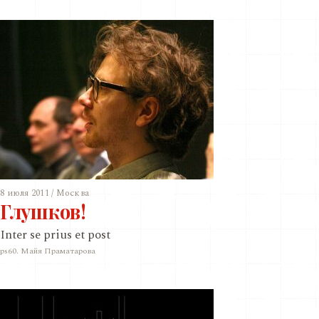
8 июля 2011 / Москва
Глушков!
Inter se prius et post
ps60. Майя Праматарова