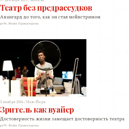
19 декабря 2017 / Москва
Театр без предрассудков
Авангард до того, как он стал мейнстримом
ps96. Майя Праматарова
3 ноября 2016 / Нью-Йорк
Зритель как вуайер
Достоверность жизни замещает достоверность театра
ps95. Майя Праматарова