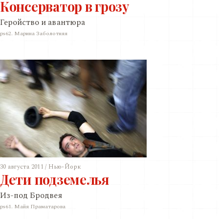
Консерватор в грозу
Геройство и авантюра
ps62. Марина Заболотняя
30 августа 2011 / Нью-Йорк
Дети подземелья
Из-под Бродвея
ps61. Майя Праматарова