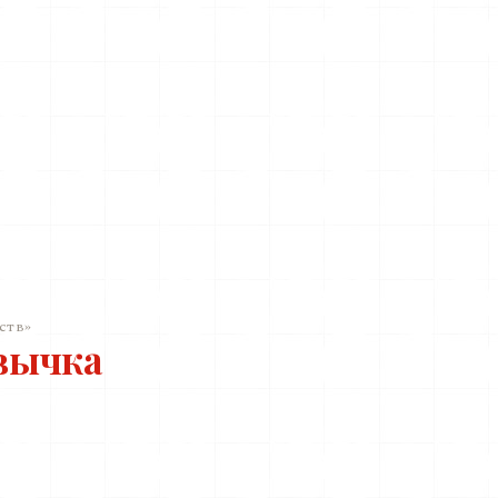
ств»
вычка