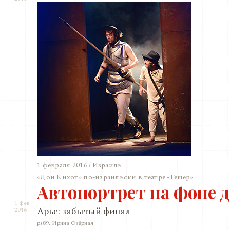
1 февраля 2016 / Израиль
«Дон Кихот» по-израильски в театре «Гешер»
Автопортрет на фоне 
1 фев
Арье: забытый финал
2016
ps89. Ирина Озёрная