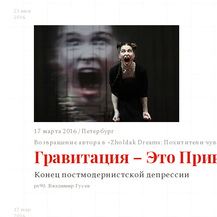
23 июн
2016
17 марта 2016 / Петербург
Возвращение автора в «Zholdak Dreams: Похитители чув
Гравитация – Это При
Конец постмодернистской депрессии
ps90. Владимир Гусев
17 мар
2016