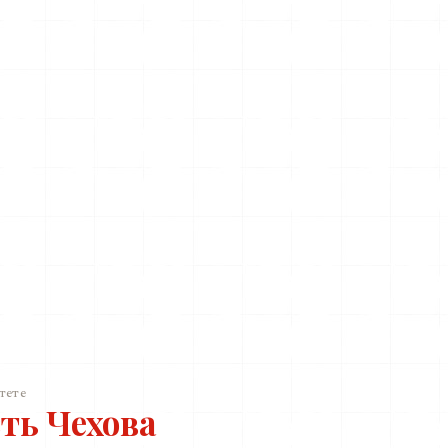
тете
ть Чехова