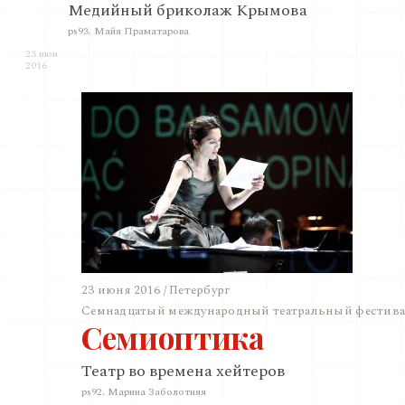
Медийный бриколаж Крымова
ps93. Майя Праматарова
23 июн
2016
23 июня 2016 / Петербург
Семнадцатый международный театральный фестивал
Семиоптика
Театр во времена хейтеров
ps92. Марина Заболотняя