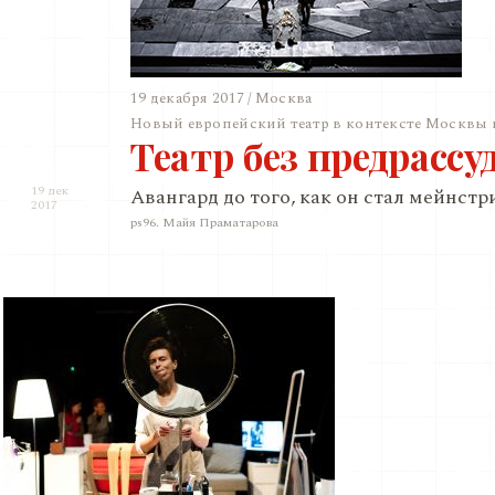
19 декабря 2017 / Москва
Новый европейский театр в контексте Москвы 
Театр без предрассу
19 дек
Авангард до того, как он стал мейнст
2017
ps96. Майя Праматарова