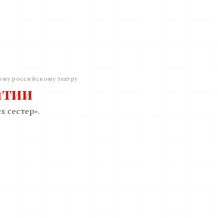
ому российскому театру
атии
х сестер».