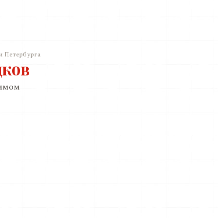
и Петербурга
дков
римом