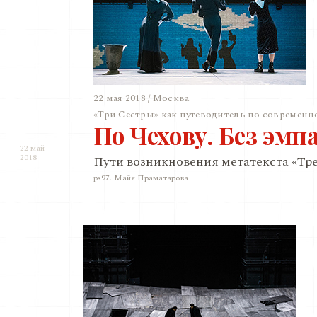
22 мая 2018 / Москва
«Три Сестры» как путеводитель по современн
По Чехову. Без эмп
22 май
2018
Пути возникновения метатекста «Тре
ps97. Майя Праматарова