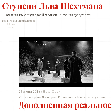
Ступени Льва Шехтмана
Начинать с нулевой точки. Это надо уметь
ps94. Майя Праматарова
29 сен
2016
23 июня 2016 / Нью-Йорк
«Три сестры» Дмитрия Крымова в Йельском универси
Дополненная реальнос