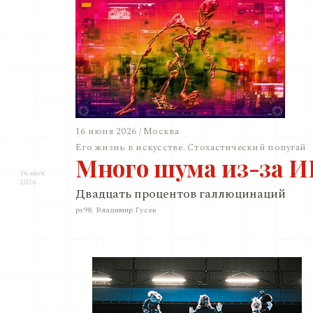
16 июня 2026 / Москва
Его жизнь в искусстве. Стохастический попугай
Много шума из-за 
16 июн
2026
Двадцать процентов галлюцинаций
ps98. Владимир Гусев