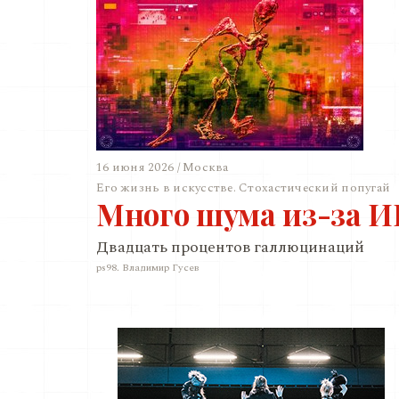
16 июня 2026 / Москва
Его жизнь в искусстве. Стохастический попугай
Много шума из-за 
Двадцать процентов галлюцинаций
ps98. Владимир Гусев