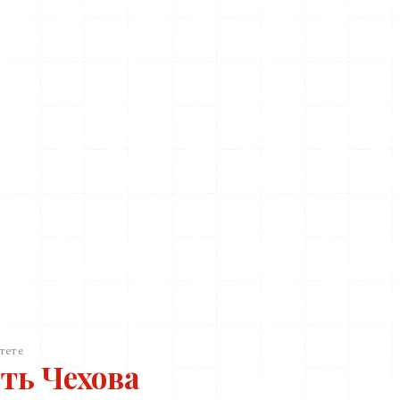
тете
ть Чехова