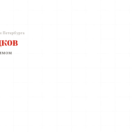
и Петербурга
дков
римом