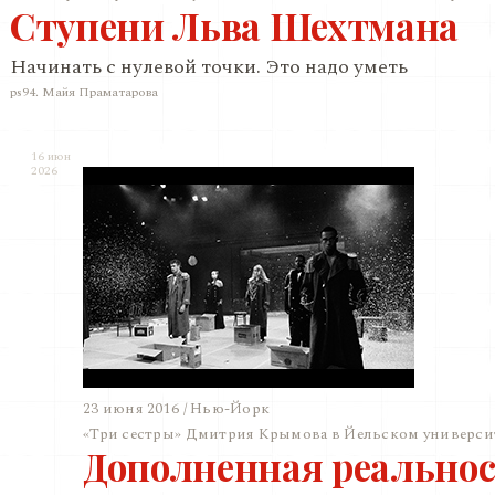
Ступени Льва Шехтмана
Начинать с нулевой точки. Это надо уметь
ps94. Майя Праматарова
16 июн
2026
23 июня 2016 / Нью-Йорк
«Три сестры» Дмитрия Крымова в Йельском универси
Дополненная реальнос