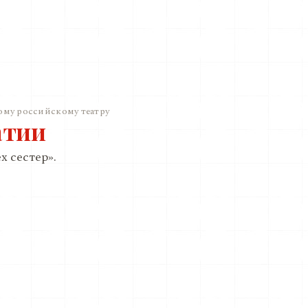
ому российскому театру
атии
х сестер».