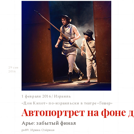
29 сен
2016
1 февраля 2016 / Израиль
«Дон Кихот» по-израильски в театре «Гешер»
Автопортрет на фоне 
Арье: забытый финал
ps89. Ирина Озёрная