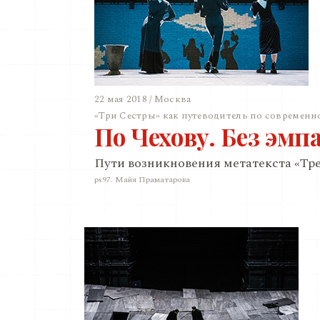
22 мая 2018 / Москва
«Три Сестры» как путеводитель по современн
По Чехову. Без эмп
Пути возникновения метатекста «Тре
ps97. Майя Праматарова