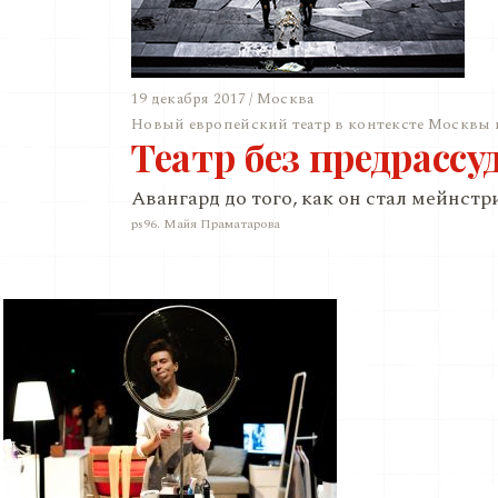
19 декабря 2017 / Москва
Новый европейский театр в контексте Москвы 
Театр без предрассу
Авангард до того, как он стал мейнст
ps96. Майя Праматарова