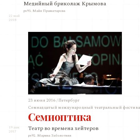
Медийный бриколаж Крымова
ps93. Майя Праматарова
22 май
2018
23 июня 2016 / Петербург
Семнадцатый международный театральный фестивал
Семиоптика
Театр во времена хейтеров
19 дек
2017
ps92. Марина Заболотняя