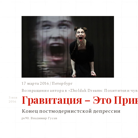
17 марта 2016 / Петербург
Возвращение автора в «Zholdak Dreams: Похитители чув
Гравитация – Это При
3 ноя
2016
Конец постмодернистской депрессии
ps90. Владимир Гусев