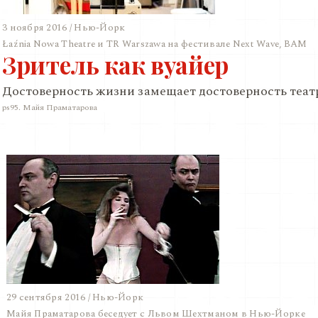
3 ноября 2016 / Нью-Йорк
Łaźnia Nowa Theatre и TR Warszawa на фестивале Next Wave, BAM
Зритель как вуайер
Достоверность жизни замещает достоверность теат
ps95. Майя Праматарова
29 сентября 2016 / Нью-Йорк
Майя Праматарова беседует с Львом Шехтманом в Нью-Йорке