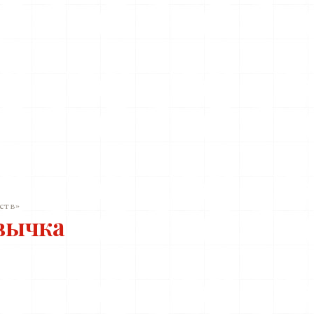
ств»
вычка